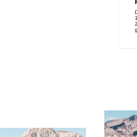
de aan het frame bevestigde kuip,
el en een elektronisch
 je de hoogte gemakkelijk kunt
eden zowel jou als je passagier
 de rijwind. Bovendien kunnen
 individueel instellen, voor de