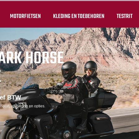
MOTORFIETSEN
KLEDING EN TOEBEHOREN
TESTRIT
DARK HORSE
E
ief BTW
sport, aflevering en opties.