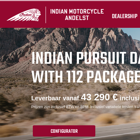
DEALERSHIP
INDIAN PURSUIT 
WITH 112 PACKAG
43 290 €
Leverbaar vanaf
inclus
Prijzen zijn inclusief BTW en BPM. Inclusief variabele kosten tran
CONFIGURATOR