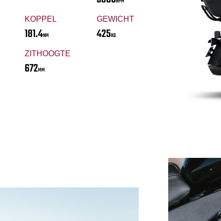
RPM
KOPPEL
GEWICHT
181.4
425
NM
KG
ZITHOOGTE
672
MM