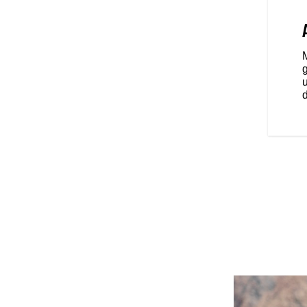
rd, Rain of Sport - voor een
p jouw rijstijl en op de weers- en
 cilinder wordt automatisch
ets stilstaat, voor meer comfort
d